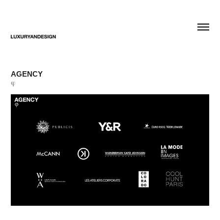
AGENCY
𝛗